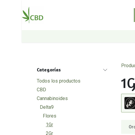
Ir al contenido
Inicio
Tienda
Sobre nosotros
Produ
Categorías
1G
Todos los productos
CBD
Cannabinoides
Delta9
Flores
1Gr
Or
2Gr