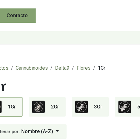
Contacto
ctos
Cannabinoides
Delta9
Flores
1Gr
r
1Gr
2Gr
3Gr
5
Nombre (A-Z)
denar por: