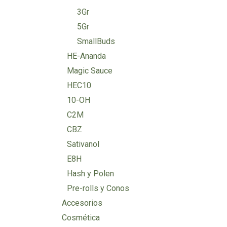
3Gr
5Gr
SmallBuds
HE-Ananda
Magic Sauce
HEC10
10-OH
C2M
CBZ
Sativanol
E8H
Hash y Polen
Pre-rolls y Conos
Accesorios
Cosmética