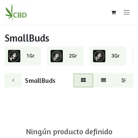
Ir al contenido
SmallBuds
1Gr
2Gr
3Gr
SmallBuds
Ningún producto definido